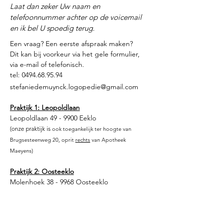
Laat dan zeker Uw naam en
telefoonnummer achter op de voicemail
en ik bel U spoedig terug.
Een vraag? Een eerste afspraak maken?
Dit kan bij voorkeur via het gele formulier,
via e-mail of telefonisch.
tel:
0494.68.95.94
stefaniedemuynck.logopedie@gmail.com
Praktijk 1: Leopoldlaan
Leopoldlaan 49 - 9900 Eeklo
(onze praktijk is
ook toegankelijk ter hoogte van
Brugsesteenweg 20, oprit
re
chts
van Apotheek
Maeyens)
Praktijk 2: Oosteeklo
Molenhoek 38 - 9968 Oosteeklo