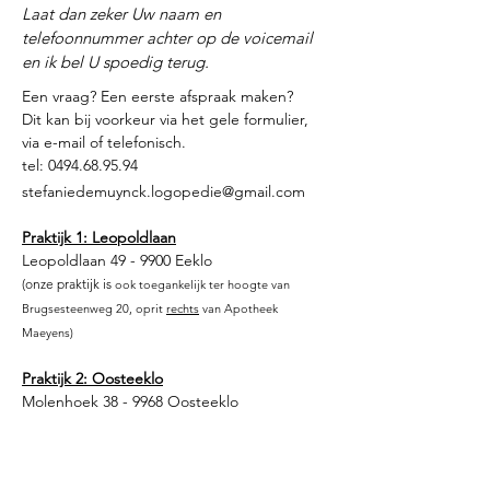
Laat dan zeker Uw naam en
telefoonnummer achter op de voicemail
en ik bel U spoedig terug.
Een vraag? Een eerste afspraak maken?
Dit kan bij voorkeur via het gele formulier,
via e-mail of telefonisch.
tel:
0494.68.95.94
stefaniedemuynck.logopedie@gmail.com
Praktijk 1: Leopoldlaan
Leopoldlaan 49 - 9900 Eeklo
(onze praktijk is
ook toegankelijk ter hoogte van
Brugsesteenweg 20, oprit
re
chts
van Apotheek
Maeyens)
Praktijk 2: Oosteeklo
Molenhoek 38 - 9968 Oosteeklo