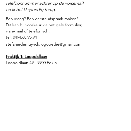
telefoonnummer achter op de voicemail
en ik bel U spoedig terug.
Een vraag? Een eerste afspraak maken?
Dit kan bij voorkeur via het gele formulier,
via e-mail of telefonisch.
tel:
0494.68.95.94
stefaniedemuynck.logopedie@gmail.com
Praktijk 1: Leopoldlaan
Leopoldlaan 49 - 9900 Eeklo
(onze praktijk is
ook toegankelijk ter hoogte van
Brugsesteenweg 20, oprit
re
chts
van Apotheek
Maeyens)
Praktijk 2: Oosteeklo
Molenhoek 38 - 9968 Oosteeklo