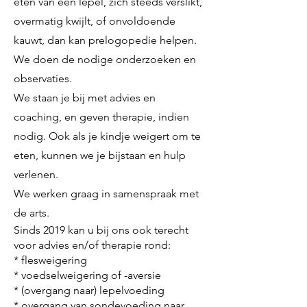
eten van een lepel, zich steeds verslikt,
overmatig kwijlt, of onvoldoende
kauwt, dan kan prelogopedie helpen.
We doen de nodige onderzoeken en
observaties.
We staan je bij met advies en
coaching, en geven therapie, indien
nodig. Ook als je kindje weigert om te
eten, kunnen we je bijstaan en hulp
verlenen.
We werk
en graag in samenspraak met
de arts.
Sinds 2019 kan u bij ons ook terecht
voor advies en/of therapie rond:
* flesweigering
* voedselweigering of -aversie
* (overgang naar) lepelvoeding
* overgang van sondevoeding naar