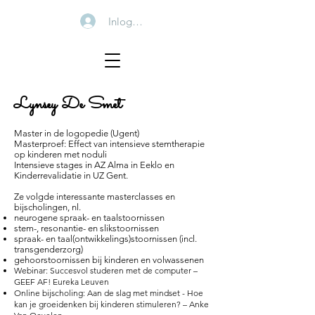
Inloggen
Lynsey De Smet
Master in de logopedie (Ugent)
Masterproef: Effect van intensieve stemtherapie
op kinderen met noduli
Intensieve stages in AZ Alma in Eeklo en
Kinderrevalidatie in UZ Gent.
Ze volgde interessante masterclasses en
bijscholingen, nl.
neurogene spraak- en taalstoornissen
stem-, resonantie- en slikstoornissen
spraak- en taal(ontwikkelings)stoornissen (incl.
transgenderzorg)
gehoorstoornissen bij kinderen en volwassenen
Webinar: Succesvol studeren met de computer –
GEEF AF! Eureka Leuven
Online bijscholing: Aan de slag met mindset - Hoe
kan je groeidenken bij kinderen stimuleren? – Anke